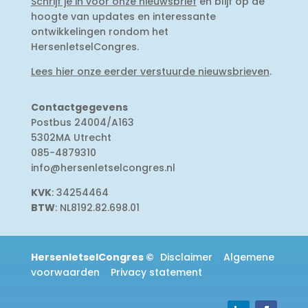
Schrijf je in voor onze nieuwsbrief
en blijf op de
hoogte van updates en interessante
ontwikkelingen rondom het
HersenletselCongres.
Lees hier onze eerder verstuurde nieuwsbrieven
.
Contactgegevens
Postbus 24004/A163
5302MA Utrecht
085-4879310
info@hersenletselcongres.nl
KVK
: 34254464
BTW
: NL8192.82.698.01
HersenletselCongres
©
Disclaimer
Algemene
voorwaarden
Privacy statement