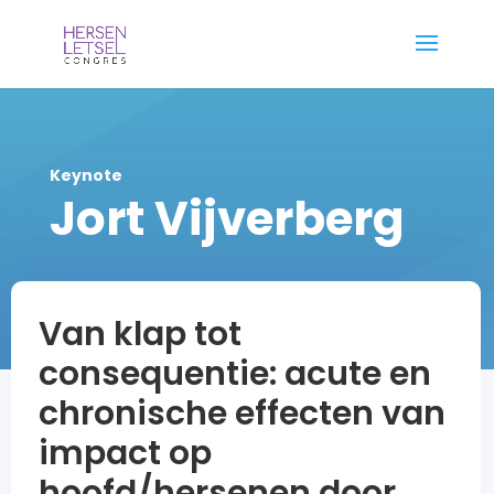
Keynote
Jort Vijverberg
Van klap tot
consequentie: acute en
chronische effecten van
impact op
hoofd/hersenen door