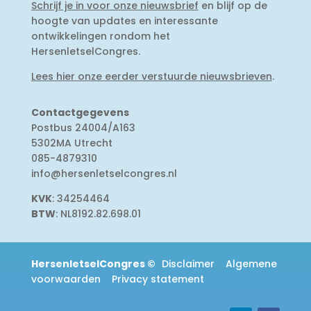
Schrijf je in voor onze nieuwsbrief
en blijf op de
hoogte van updates en interessante
ontwikkelingen rondom het
HersenletselCongres.
Lees hier onze eerder verstuurde nieuwsbrieven
.
Contactgegevens
Postbus 24004/A163
5302MA Utrecht
085-4879310
info@hersenletselcongres.nl
KVK
: 34254464
BTW
: NL8192.82.698.01
HersenletselCongres
©
Disclaimer
Algemene
voorwaarden
Privacy statement